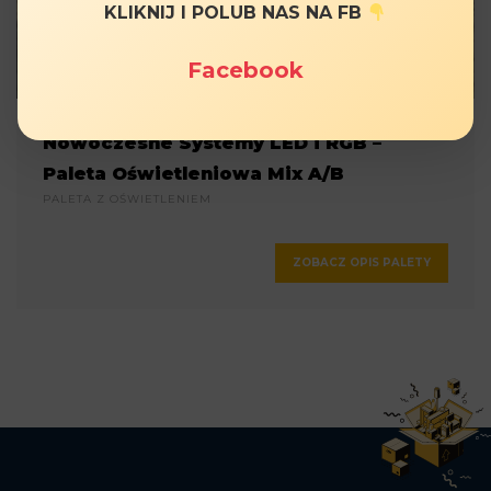
KLIKNIJ I POLUB NAS NA FB
Facebook
Nowoczesne Systemy LED i RGB –
Paleta Oświetleniowa Mix A/B
PALETA Z OŚWIETLENIEM
ZOBACZ OPIS PALETY